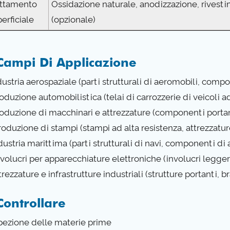
attamento
Ossidazione naturale, anodizzazione, rivest
erficiale
(opzionale)
Campi Di Applicazione
dustria aerospaziale (parti strutturali di aeromobili, comp
oduzione automobilistica (telai di carrozzerie di veicoli a
roduzione di macchinari e attrezzature (componenti portant
roduzione di stampi (stampi ad alta resistenza, attrezzatur
dustria marittima (parti strutturali di navi, componenti di
nvolucri per apparecchiature elettroniche (involucri leggeri
trezzature e infrastrutture industriali (strutture portanti, 
Controllare
Ispezione delle materie prime