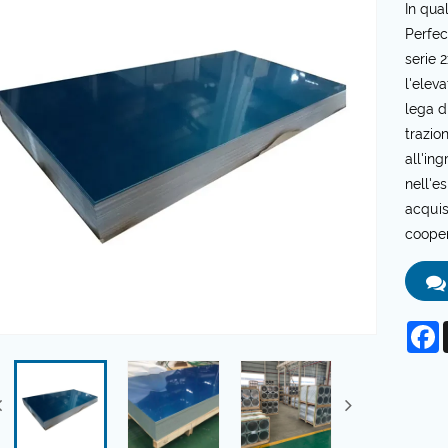
In qua
Perfect
serie 
l'eleva
lega d
trazio
all'in
nell'e
acquis
cooper
F