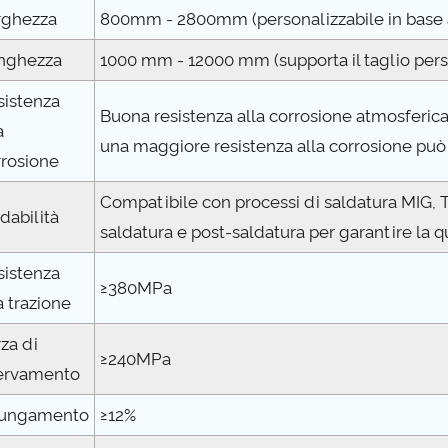
rghezza
800mm - 2800mm (personalizzabile in base a
nghezza
1000 mm - 12000 mm (supporta il taglio pers
sistenza
Buona resistenza alla corrosione atmosferica
a
una maggiore resistenza alla corrosione può 
rrosione
Compatibile con processi di saldatura MIG, T
dabilità
saldatura e post-saldatura per garantire la q
sistenza
≥380MPa
a trazione
za di
≥240MPa
ervamento
lungamento
≥12%