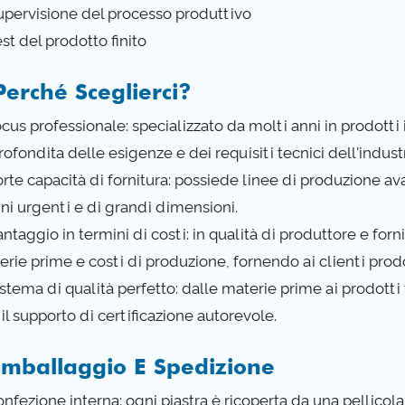
Supervisione del processo produttivo
est del prodotto finito
Perché Sceglierci?
Focus professionale: specializzato da molti anni in prodott
ofondita delle esigenze e dei requisiti tecnici dell'indust
orte capacità di fornitura: possiede linee di produzione av
ini urgenti e di grandi dimensioni.
antaggio in termini di costi: in qualità di produttore e fo
rie prime e costi di produzione, fornendo ai clienti prodo
istema di qualità perfetto: dalle materie prime ai prodotti 
il supporto di certificazione autorevole.
Imballaggio E Spedizione
onfezione interna: ogni piastra è ricoperta da una pellicola 