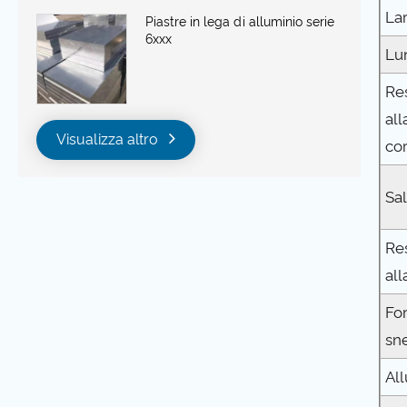
La
Piastre in lega di alluminio serie
6xxx
Lu
Re
all
Visualizza altro
co
Sal
Re
all
For
sn
Al