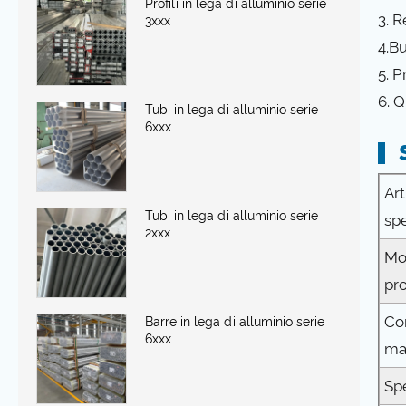
Profili in lega di alluminio serie
3. R
3xxx
4.B
5. 
6. Q
Tubi in lega di alluminio serie
6xxx
Art
Tubi in lega di alluminio serie
spe
2xxx
Mo
pr
Co
Barre in lega di alluminio serie
6xxx
ma
Sp