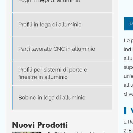
Fogli in lega di alluminio
D
Profili in lega di alluminio
Le p
Parti lavorate CNC in alluminio
indi
all
sup
Profili per sistemi di porte e
un'e
finestre in alluminio
all'
div
Bobine in lega di alluminio
1. R
Nuovi Prodotti
2. E