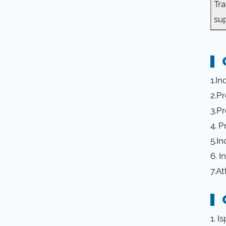
Tr
sup
1.In
2.Pr
3.P
4. P
5.In
6. I
7.At
1. 