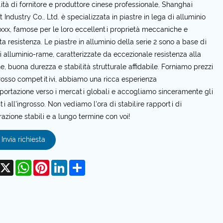
lità di fornitore e produttore cinese professionale, Shanghai
 Industry Co., Ltd. è specializzata in piastre in lega di alluminio
2xxx, famose per le loro eccellenti proprietà meccaniche e
ta resistenza. Le piastre in alluminio della serie 2 sono a base di
i alluminio-rame, caratterizzate da eccezionale resistenza alla
ne, buona durezza e stabilità strutturale affidabile. Forniamo prezzi
grosso competitivi, abbiamo una ricca esperienza
sportazione verso i mercati globali e accogliamo sinceramente gli
ti all'ingrosso. Non vediamo l'ora di stabilire rapporti di
azione stabili e a lungo termine con voi!
Invia richiesta
acebook
X
WhatsApp
Pinterest
LinkedIn
Share