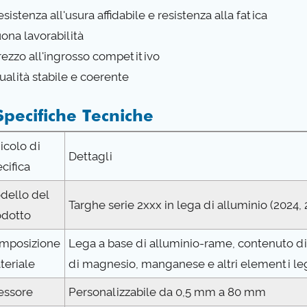
esistenza all'usura affidabile e resistenza alla fatica
uona lavorabilità
Prezzo all'ingrosso competitivo
ualità stabile e coerente
Specifiche Tecniche
icolo di
Dettagli
cifica
dello del
Targhe serie 2xxx in lega di alluminio (2024, 
odotto
mposizione
Lega a base di alluminio-rame, contenuto di
teriale
di magnesio, manganese e altri elementi le
essore
Personalizzabile da 0,5 mm a 80 mm