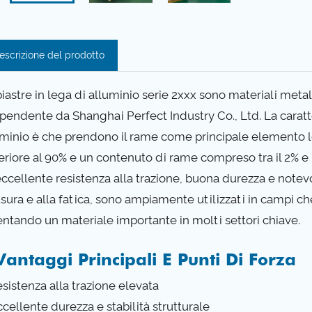
escrizione del prodotto
iastre in lega di alluminio serie 2xxx sono materiali metal
pendente da Shanghai Perfect Industry Co., Ltd. La caratter
uminio è che prendono il rame come principale elemento l
eriore al 90% e un contenuto di rame compreso tra il 2% e 
ccellente resistenza alla trazione, buona durezza e notevol
usura e alla fatica, sono ampiamente utilizzati in campi ch
entando un materiale importante in molti settori chiave.
Vantaggi Principali E Punti Di Forza
esistenza alla trazione elevata
ccellente durezza e stabilità strutturale