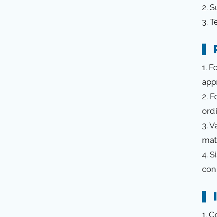
2. 
3. T
1. 
appr
2. F
ord
3. V
mate
4. S
con 
1. C