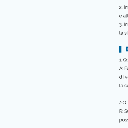
2. I
e a
3. 
la s
1. 
A: 
di 
la 
2.Q
R: 
pos