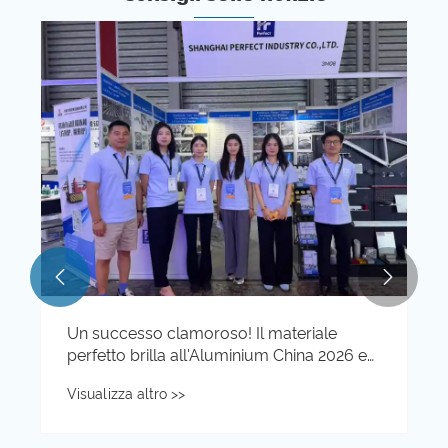
tabili per
In che modo le piastre in lega di 
l mezzo
migliorano le applicazioni industri
roduttive di
Visualizza altro >>
stria

